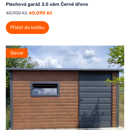
Plechová garáž 3.5 x6m Černé dřevo
40,900
Kč
40,090
Kč
Přidat do košíku
Sleva!