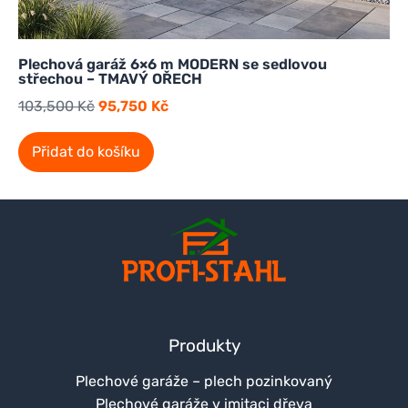
Plechová garáž 6×6 m MODERN se sedlovou
střechou – TMAVÝ OŘECH
103,500
Kč
95,750
Kč
Přidat do košíku
Produkty
Plechové garáže – plech pozinkovaný
Plechové garáže v imitaci dřeva