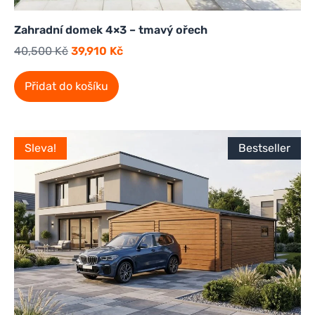
Zahradní domek 4×3 – tmavý ořech
40,500
Kč
39,910
Kč
Přidat do košíku
Sleva!
Bestseller