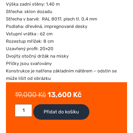
Výška zadní stěny: 1,40 m
Střecha: sklon dozadu
Střecha v barvě: RAL 8017, plech tl. 0,4 mm
Podlaha: dřevěná, impregnované desky
Vstupní vrátka : 62 cm
Rozestup mřížek: 8 cm
Uzavřený profil: 20×20
Dvojitý otočný držák na misky
Příčky jsou svařovány
Konstrukce je natřena základním nátěrem – odstín se
může lišit od obrázku
19,000
Kč
13,600
Kč
Přidat do košíku