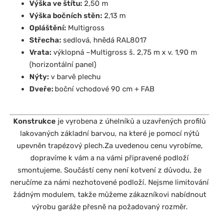
Výška ve štítu:
2,50 m
Výška bočních stěn:
2,13 m
Opláštění:
Multigross
Střecha:
sedlová, hnědá RAL8017
Vrata:
výklopná –Multigross š. 2,75 m x v. 1,90 m
(horizontální panel)
Nýty:
v barvě plechu
Dveře:
boční vchodové 90 cm + FAB
Konstrukce
je vyrobena z úhelníků a uzavřených profilů
lakovaných základní barvou, na které je pomocí nýtů
upevněn trapézový plech.
Za uvedenou cenu vyrobíme,
dopravíme k vám a na vámi připravené podloží
smontujeme. Součástí ceny není kotvení z důvodu, že
neručíme za námi nezhotovené podloží. Nejsme limitování
žádným modulem, takže můžeme zákazníkovi nabídnout
výrobu garáže přesně na požadovaný rozměr.