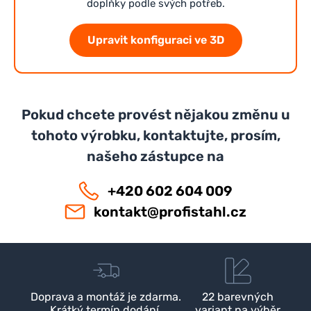
doplňky podle svých potřeb.
Upravit konfiguraci ve 3D
Pokud chcete provést nějakou změnu u
tohoto výrobku, kontaktujte, prosím,
našeho zástupce na
+420 602 604 009
kontakt@profistahl.cz
Doprava a montáž je zdarma.
22 barevných
Krátký termín dodání.
variant na výběr