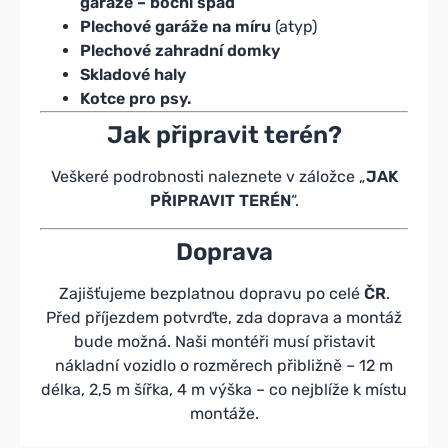
garáže – boční spád
Plechové garáže na míru
(atyp)
Plechové zahradní domky
Skladové haly
Kotce pro psy.
Jak připravit terén?
Veškeré podrobnosti naleznete v záložce „
JAK
PŘIPRAVIT TERÉN
“.
Doprava
Zajišťujeme bezplatnou dopravu po celé
ČR
.
Před příjezdem potvrďte, zda doprava a montáž
bude možná. Naši montéři musí přistavit
nákladní vozidlo o rozměrech přibližně – 12 m
délka, 2,5 m šířka, 4 m výška – co nejblíže k místu
montáže.