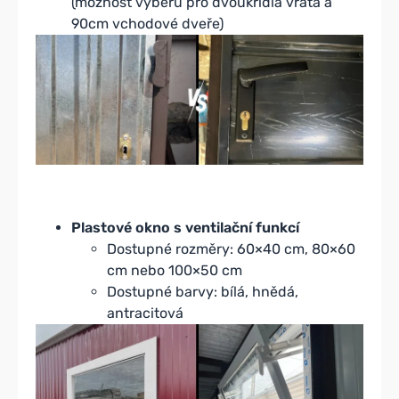
(možnost výběru pro dvoukřídlá vrata a
90cm vchodové dveře)
Plastové okno s ventilační funkcí
Dostupné rozměry: 60×40 cm, 80×60
cm nebo 100×50 cm
Dostupné barvy: bílá, hnědá,
antracitová