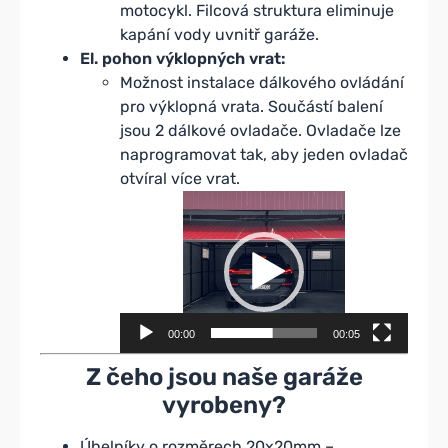
motocykl. Filcová struktura eliminuje
kapání vody uvnitř garáže.
El. pohon výklopných vrat:
Možnost instalace dálkového ovládání
pro výklopná vrata. Součástí balení
jsou 2 dálkové ovladače. Ovladače lze
naprogramovat tak, aby jeden ovladač
otvíral více vrat.
Video
přehrávač
00:00
00:05
Z čeho jsou naše garáže
vyrobeny?
Úhelníky o rozměrech 20x20mm –