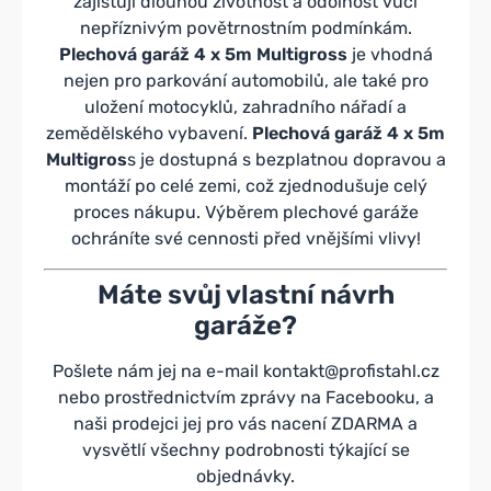
zajišťují dlouhou životnost a odolnost vůči
nepříznivým povětrnostním podmínkám.
Plechová garáž 4 x 5m Multigross
je vhodná
nejen pro parkování automobilů, ale také pro
uložení motocyklů, zahradního nářadí a
zemědělského vybavení.
Plechová garáž 4 x 5m
Multigros
s je dostupná s bezplatnou dopravou a
montáží po celé zemi, což zjednodušuje celý
proces nákupu. Výběrem plechové garáže
ochráníte své cennosti před vnějšími vlivy!
Máte svůj vlastní návrh
garáže?
Pošlete nám jej na e-mail
kontakt@profistahl.cz
nebo prostřednictvím zprávy na
Facebooku
, a
naši prodejci jej pro vás nacení ZDARMA a
vysvětlí všechny podrobnosti týkající se
objednávky.