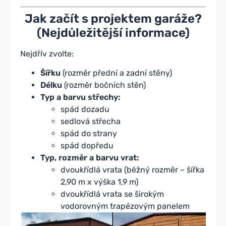
Jak začít s projektem garáže?
(Nejdůležitější informace)
Nejdřív zvolte:
Šířku
(rozměr přední a zadní stěny)
Délku
(rozměr bočních stěn)
Typ a barvu střechy:
spád dozadu
sedlová střecha
spád do strany
spád dopředu
Typ, rozměr a barvu vrat:
dvoukřídlá vrata (běžný rozměr – šířka
2,90 m x výška 1,9 m)
dvoukřídlá vrata se širokým
vodorovným trapézovým panelem