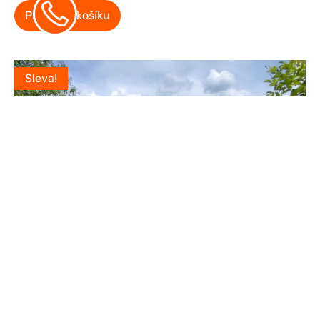
Přidat do košíku
Sleva!
Zahradní domek 4×3 – tmavý ořech
40,500
Kč
39,910
Kč