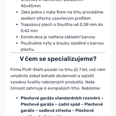
45x45mm
Jako jedna z mála firem na trhu provádíme
zesílení střechy uzavřeným profilem
Trapézový plech o tloušťce od 0,38 mm do
0,42 mm
Konstrukce je natřena základní barvou
Používáme nýty a šrouby sladěné s barvou
plechu
V čem se specializujeme?
Firma Profi-Stahl působí na trhu již 7 let, což nám
umožnilo získat bohaté zkušenosti a zajistit
vysokou kvalitu nabízených produktů. Naše
činnost zahrnuje 6 evropských trhů. Nabízíme:
Plechové garáže standardních rozměrů
–
Plechové garáže – zadní spád
–
Plechové
garáže – sedlová střecha
–
Plechové