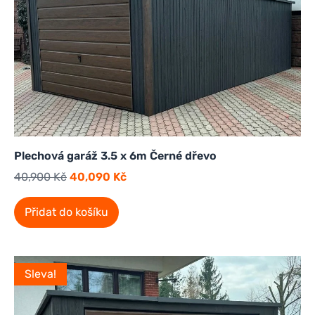
Plechová garáž 3.5 x 6m Černé dřevo
40,900
Kč
40,090
Kč
Přidat do košíku
Sleva!