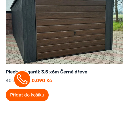
Plechová garáž 3.5 x6m Černé dřevo
40,900
Kč
40,090
Kč
Přidat do košíku
Sleva!