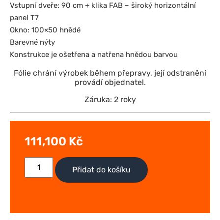
Vstupní dveře: 90 cm + klika FAB – široký horizontální
panel T7
Okno: 100×50 hnědé
Barevné nýty
Konstrukce je ošetřena a natřena hnědou barvou
Fólie chrání výrobek během přepravy, její odstranění
provádí objednatel.
Záruka: 2 roky
111,100
Kč
Přidat do košíku