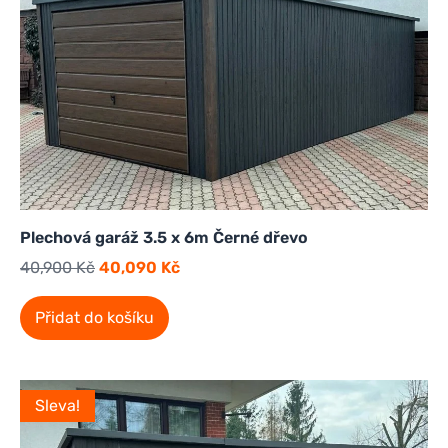
Plechová garáž 3.5 x 6m Černé dřevo
40,900
Kč
40,090
Kč
Přidat do košíku
Sleva!