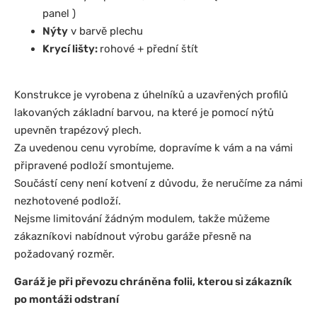
panel )
Nýty
v barvě plechu
Krycí lišty:
rohové + přední štít
Konstrukce je vyrobena z úhelníků a uzavřených profilů
lakovaných základní barvou, na které je pomocí nýtů
upevněn trapézový plech.
Za uvedenou cenu vyrobíme, dopravíme k vám a na vámi
připravené podloží smontujeme.
Součástí ceny není kotvení z důvodu, že neručíme za námi
nezhotovené podloží.
Nejsme limitování žádným modulem, takže můžeme
zákazníkovi nabídnout výrobu garáže přesně na
požadovaný rozměr.
Garáž je při převozu chráněna folii, kterou si zákazník
po montáži odstraní