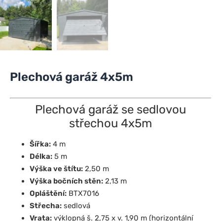
Plechová garáž 4x5m
Plechová garáž se sedlovou
střechou 4x5m
Šířka:
4 m
Délka:
5 m
Výška ve štítu:
2,50 m
Výška bočních stěn:
2,13 m
Opláštění:
BTX7016
Střecha:
sedlová
Vrata:
výklopná š. 2,75 x v. 1,90 m (horizontální