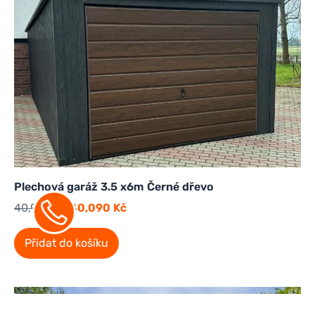
Plechová garáž 3.5 x6m Černé dřevo
40,900
Kč
40,090
Kč
Přidat do košíku
Sleva!