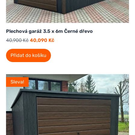
Plechová garáž 3.5 x 6m Černé dřevo
40,900
Kč
40,090
Kč
Přidat do košíku
Sleva!