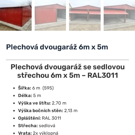
Plechová dvougaráž 6m x 5m
Plechová dvougaráž se sedlovou
střechou 6m x 5m – RAL3011
Šířka:
6 m (595)
Délka:
5 m
Výška ve štítu:
2,70 m
Výška bočních stěn:
2,13 m
Opláštění:
RAL 3011
Střecha:
sedlová
Vrata:
2x výklopná