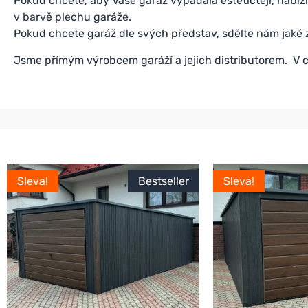
Pokud chcete, aby Vaše garáž vypadala estetičtěji, nabízí
v barvě plechu garáže.
Pokud chcete garáž dle svých představ, sdělte nám jaké
Jsme přímým výrobcem garáží a jejich distributorem. V c
Sleva!
Bestseller
Sleva!