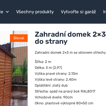
ie
Všechny produkty
Vytvořte si garáž
I
Zahradní domek 2×3
Sleva!
do strany
Zahradní domek 2×3 m se sklonem střechy
Šířka: 2 m
Délka: 3 m (2,97)
Výška pravé strany: 2,13m
Výška levé strany: 2,40m
Opláštění: zlatý dub
Střecha: spád na pravý bok RAL8017
Vchodové dveře: 90cm
Okno: plastové výklopné 80×50 cm