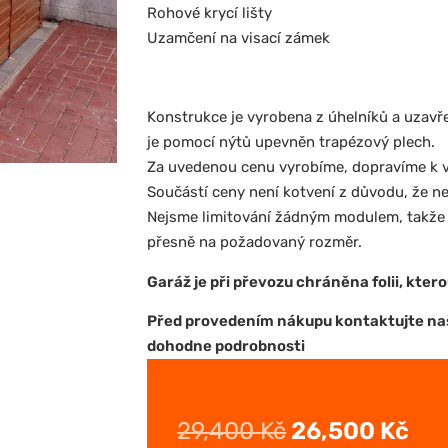
Rohové krycí lišty
Uzamčení na visací zámek
Konstrukce je vyrobena z úhelníků a uzavře
je pomocí nýtů upevněn trapézový plech.
Za uvedenou cenu vyrobíme, dopravíme k v
Součástí ceny není kotvení z důvodu, že n
Nejsme limitování žádným modulem, takže
přesně na požadovaný rozměr.
Garáž je při převozu chráněna folii, kter
Před provedením nákupu kontaktujte na
dohodne podrobnosti
29,400
Kč
26,500
Kč