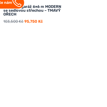
jte nám
Plechová garáž 6×6 m MODERN
se sedlovou střechou – TMAVÝ
OŘECH
103,500
Kč
95,750
Kč