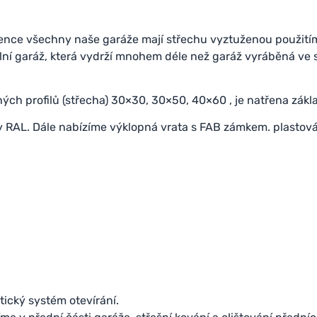
rence všechny naše garáže mají střechu vyztuženou použití
lní garáž, která vydrží mnohem déle než garáž vyráběná ve s
ných profilů (střecha) 30×30, 30×50, 40×60 , je natřena zákl
y RAL. Dále nabízíme výklopná vrata s FAB zámkem. plastov
ický systém otevírání.