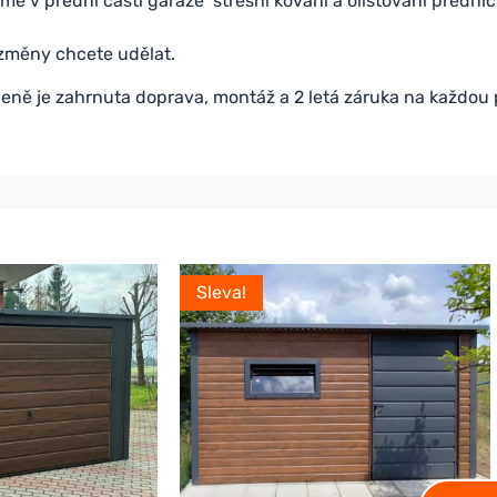
me v přední části garáže střešní kování a olištování předníc
 změny chcete udělat.
eně je zahrnuta doprava, montáž a 2 letá záruka na každou
Sleva!