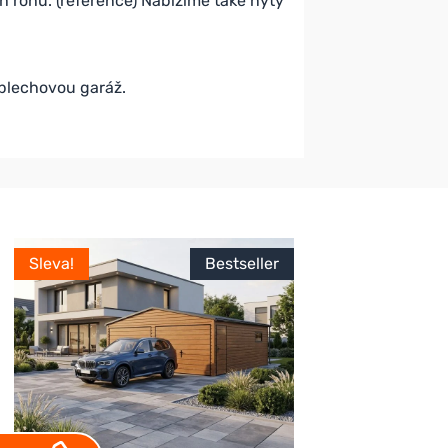
h rohů. (reference) Nabízíme také nýty
 plechovou garáž.
Sleva!
Bestseller