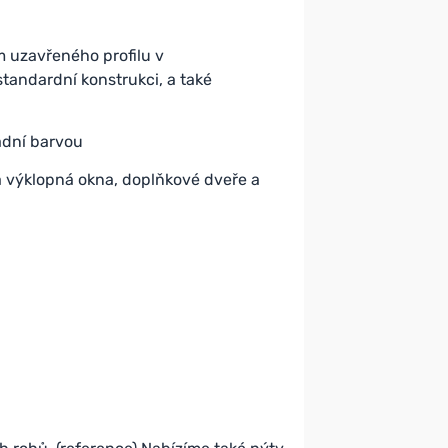
m uzavřeného profilu v
tandardní konstrukci, a také
adní barvou
á výklopná okna, doplňkové dveře a