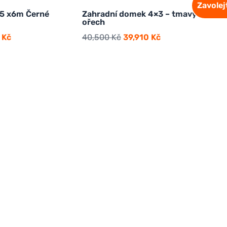
Zavole
.5 x6m Černé
Zahradní domek 4×3 – tmavý
ořech
0
Kč
40,500
Kč
39,910
Kč