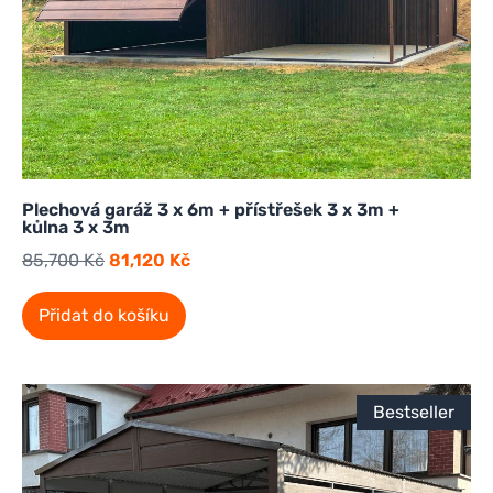
Plechová garáž 3 x 6m + přístřešek 3 x 3m +
kůlna 3 x 3m
85,700
Kč
81,120
Kč
Přidat do košíku
Bestseller