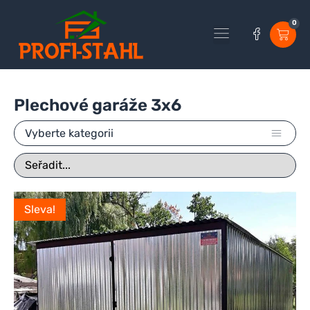
0
Plechové garáže 3x6
Vyberte kategorii
Sleva!